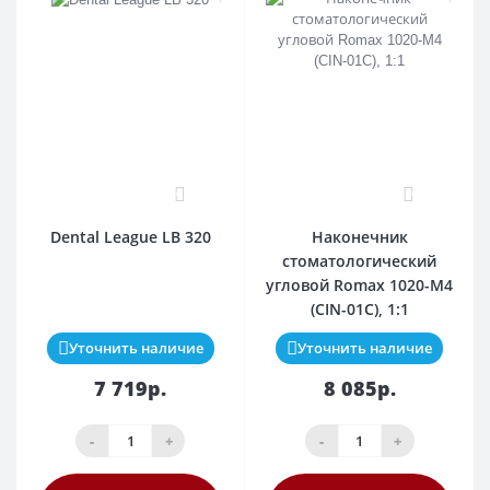
0
0
Dental League LB 320
Наконечник
стоматологический
угловой Romax 1020-M4
(CIN-01C), 1:1
Уточнить наличие
Уточнить наличие
7 719р.
8 085р.
-
+
-
+