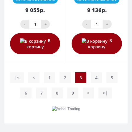
9 055р.
9 136р.
-
+
-
+
В
В
корзину
корзину
|<
<
1
2
3
4
5
6
7
8
9
>
>|