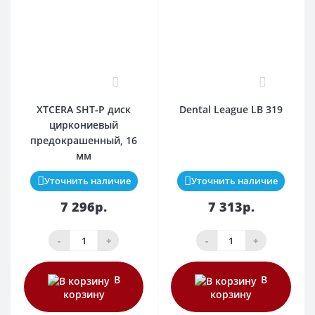
0
0
XTCERA SHT-P диск
Dental League LB 319
циркониевый
предокрашенный, 16
мм
Уточнить наличие
Уточнить наличие
7 296р.
7 313р.
-
+
-
+
В
В
корзину
корзину