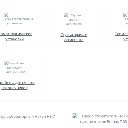
томатологические
Термо
Стулья врача и
установки
ус
ассистента
тройства для смазки
наконечников