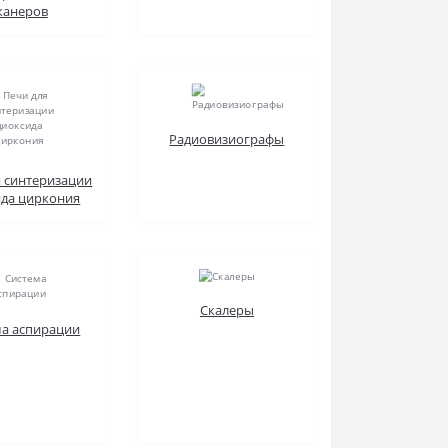
канеров
Радиовизиографы
я синтеризации
ида циркония
Скалеры
ма аспирации