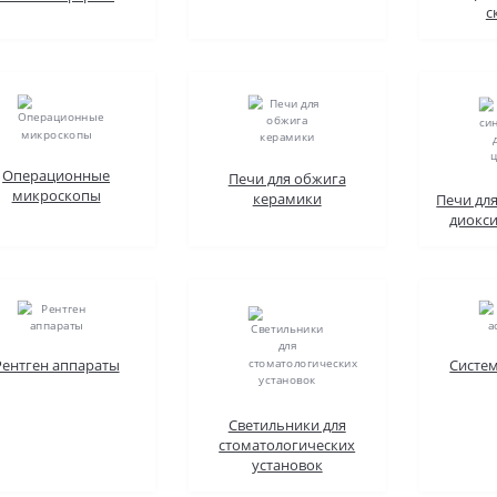
с
Операционные
Печи для обжига
микроскопы
керамики
Печи дл
диокс
Рентген аппараты
Систе
Светильники для
стоматологических
установок