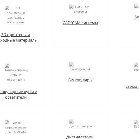
А
CAD/CAM системы
3D принтеры и
сходные материалы
Бинокуляры
стома
нокулярные лупы и
осветители
Дистилляторы