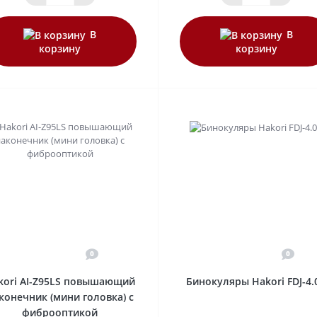
В
В
корзину
корзину
0
0
kori AI-Z95LS повышающий
Бинокуляры Hakori FDJ-4.
конечник (мини головка) с
фиброоптикой