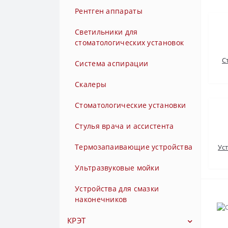
Рентген аппараты
Турбинные наконечники с
углом наклона головки 45° с
Светильники для
быстросъемным переходником
стоматологических установок
с фиброоптикой
С
Система аспирации
Турбинные наконечники с
фиброоптикой
Скалеры
Угловые наконечники
Стоматологические установки
Угловые наконечники 1:1 без
Стулья врача и ассистента
света (без фиброоптики)
Термозапаивающие устройства
Ус
Угловые повышающие
наконечники 1:4,2 с
Ультразвуковые мойки
фиброоптикой
Устройства для смазки
Угловые повышающие
наконечников
наконечники 1:5 с
фиброоптикой
КРЭТ