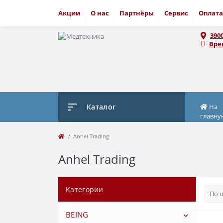
Акции
О нас
Партнёры
Сервис
Оплата
390
Вре
Каталог
На
главну
Anhel Trading
Anhel Trading
Категории
BEING