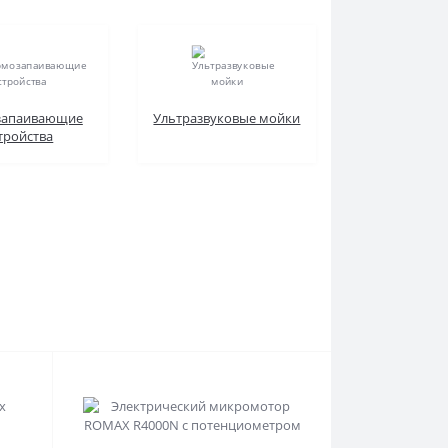
запаивающие
Ультразвуковые мойки
тройства