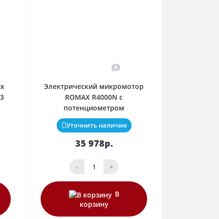
0
их
Электрический микромотор
3
ROMAX R4000N с
потенциометром
Уточнить наличие
35 978р.
-
+
В
корзину