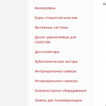
Д
Обтурационные системы
Боры серии TURBO
Стулья для стоматологических
Бинокуляры
кресел
Пескоструйные аппараты
Боры твердосплавные
Боры стоматологические
Полимеризационные лампы
Боры твердосплавные
Вытяжные системы
ФИНИРЫ
Прямые наконечники без света
Диски циркониевые для
(без фиброоптики)
CAD/CAM
Прямые наконечники с
Дистилляторы
фиброоптикой
Зуботехнические моторы
Скалер ультразвуковой с
функцией воздушного
Интраоральные камеры
полирования
Интраоральные сканеры
Турбинные наконечники без
света (без фиброоптики)
Компрессорное оборудование
Турбинные наконечники с
Лампы для полимеризации
быстросъемным переходником