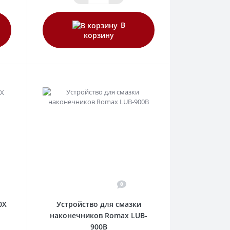
В
корзину
0
0X
Устройство для смазки
наконечников Romax LUB-
900B