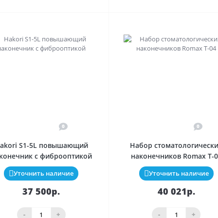
0
0
akori S1-5L повышающий
Набор стоматологическ
конечник с фиброоптикой
наконечников Romax T-0
Уточнить наличие
Уточнить наличие
37 500р.
40 021р.
-
+
-
+