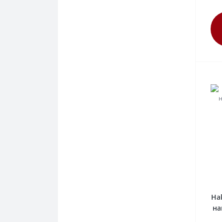
Запчасти к установкам Anthos
Запчасти к установкам Castellini
Запчасти к установкам Siger
Ha
на