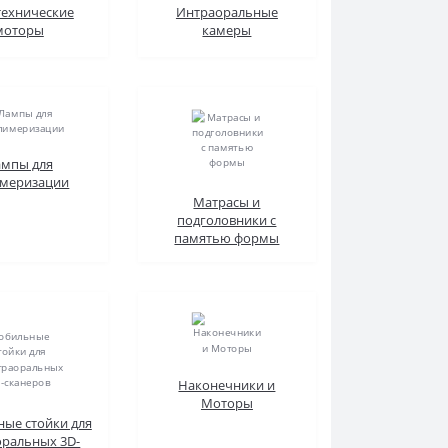
технические
Интраоральные
моторы
камеры
мпы для
меризации
Матрасы и
подголовники с
памятью формы
Наконечники и
Моторы
ые стойки для
оральных 3D-