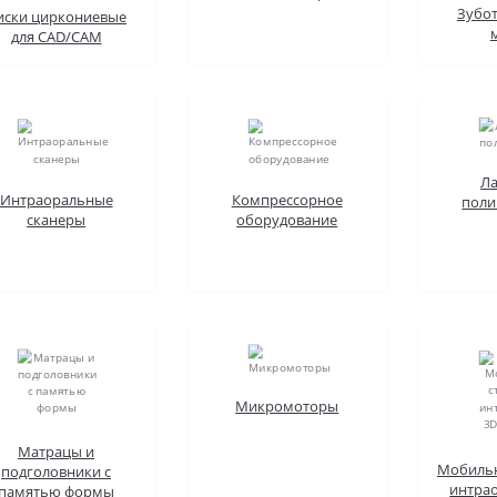
Зубо
иски циркониевые
для CAD/CAM
Ла
Интраоральные
Компрессорное
поли
сканеры
оборудование
Микромоторы
Матрацы и
Мобильн
подголовники с
интра
памятью формы