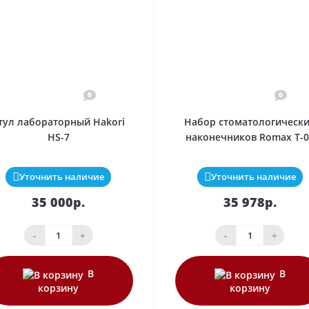
0
0
тул лабораторный Hakori
Набор стоматологическ
HS-7
наконечников Romax T-0
Уточнить наличие
Уточнить наличие
35 000р.
35 978р.
-
+
-
+
В
В
корзину
корзину