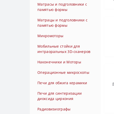
без света (без фиброоптики)
Матрасы и подголовники с
памятью формы
Турбинные наконечники с
быстросъемным переходником
Матрацы и подголовники с
с генератором света
памятью формы
Турбинные наконечники с
Микромоторы
быстросъемным переходником
Мобильные стойки для
с фиброоптикой
интраоральных 3D-сканеров
Турбинные наконечники с
Наконечники и Моторы
генератором света
Операционные микроскопы
Турбинные наконечники с
углом наклона головки 45
Печи для обжига керамики
градусов без света (без
фиброоптики)
Печи для синтеризации
диоксида циркония
Турбинные наконечники с
углом наклона головки 45
Радиовизиографы
градусов с генератором света