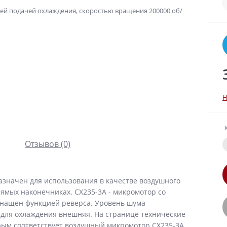
Н
Отзывов (0)
значен для использования в качестве воздушного
рямых наконечниках. CX235-3A - микромотор со
снащен функцией реверса. Уровень шума
 для охлаждения внешняя. На странице технические
рым соответствует воздушный микромотор CX235-3A.