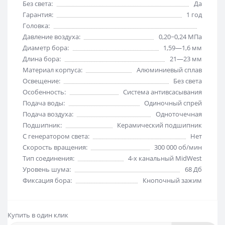
Без света:
Да
Гарантия:
1 год
Головка:
Давление воздуха:
0,20~0,24 МПа
Диаметр бора:
1,59—1,6 мм
Длина бора:
21—23 мм
Материал корпуса:
Алюминиевый сплав
Освещение:
Без света
Особенность:
Система антивсасывания
Подача воды:
Одиночный спрей
Подача воздуха:
Одноточечная
Подшипник:
Керамический подшипник
С генератором света:
Нет
Скорость вращения:
300 000 об/мин
Тип соединения:
4-х канальный MidWest
Уровень шума:
68 Дб
Фиксация бора:
Кнопочный зажим
Купить в один клик