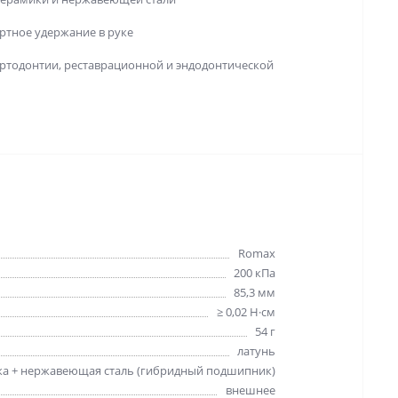
тное удержание в руке
ртодонтии, реставрационной и эндодонтической
Romax
200 кПа
85,3 мм
≥ 0,02 Н·см
54 г
латунь
а + нержавеющая сталь (гибридный подшипник)
внешнее