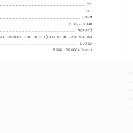
1:1
нет
E-тип
стандартная
прямой
 прямого наконечника (со стопорным кольцом)
≤ 80 дБ
18 000 – 20 000 об/мин