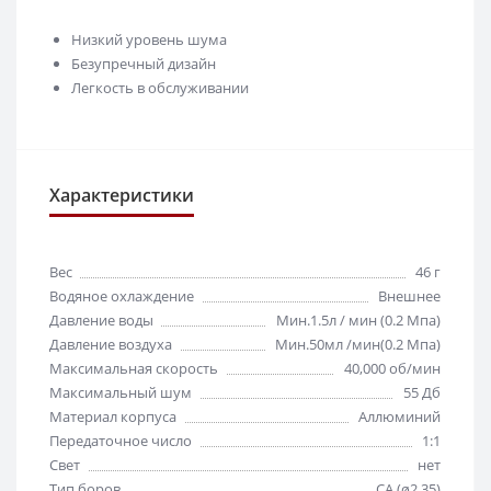
Низкий уровень шума
Безупречный дизайн
Легкость в обслуживании
Характеристики
Вес
46 г
Водяное охлаждение
Внешнее
Давление воды
Мин.1.5л / мин (0.2 Мпа)
Давление воздуха
Мин.50мл /мин(0.2 Мпа)
Максимальная скорость
40,000 об/мин
Максимальный шум
55 Дб
Материал корпуса
Аллюминий
Передаточное число
1:1
Свет
нет
Тип боров
CA (ø2.35)