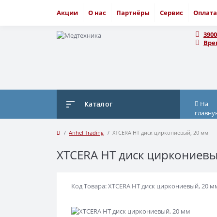
Акции
О нас
Партнёры
Сервис
Оплата
3900
Вре
Каталог
На
главну
Anhel Trading
XTCERA HT диск циркониевый, 20 мм
XTCERA HT диск циркониевы
Код Товара: XTCERA HT диск циркониевый, 20 м