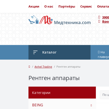
Акции
О нас
Партнёры
Сервис
Оплата
3900
Вре
Каталог
На
главну
Anhel Trading
Рентген аппараты
Рентген аппараты
Категории
BEING