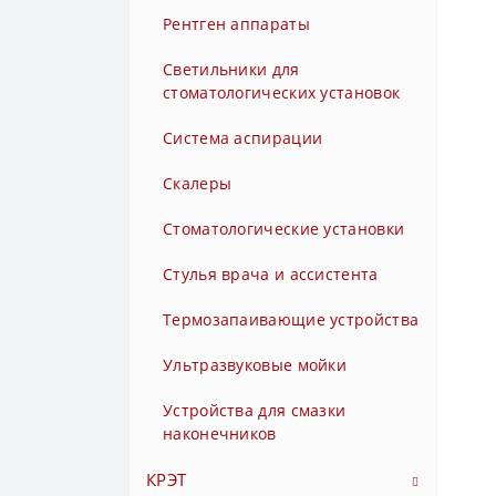
Рентген аппараты
Турбинные наконечники с
углом наклона головки 45° с
Светильники для
быстросъемным переходником
стоматологических установок
с фиброоптикой
Система аспирации
Турбинные наконечники с
фиброоптикой
Скалеры
Угловые наконечники
Стоматологические установки
Угловые наконечники 1:1 без
Стулья врача и ассистента
света (без фиброоптики)
Термозапаивающие устройства
Угловые повышающие
наконечники 1:4,2 с
Ультразвуковые мойки
фиброоптикой
Устройства для смазки
Угловые повышающие
наконечников
наконечники 1:5 с
фиброоптикой
КРЭТ