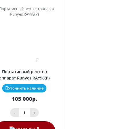
0
Портативный рентген
аппарат Runyes RAY98(P)
Уточнить наличие
105 000р.
-
+
В