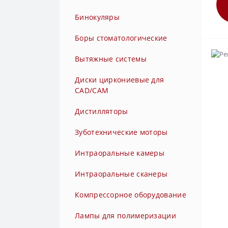
Обтурационные системы
Боры серии TURBO
Стулья для стоматологических
Бинокуляры
кресел
Пескоструйные аппараты
Боры твердосплавные
Боры стоматологические
Полимеризационные лампы
Боры твердосплавные
Вытяжные системы
ФИНИРЫ
Прямые наконечники без света
Диски циркониевые для
(без фиброоптики)
CAD/CAM
Прямые наконечники с
Дистилляторы
фиброоптикой
Зуботехнические моторы
Скалер ультразвуковой с
функцией воздушного
Интраоральные камеры
полирования
Интраоральные сканеры
Турбинные наконечники без
света (без фиброоптики)
Компрессорное оборудование
Турбинные наконечники с
Лампы для полимеризации
быстросъемным переходником