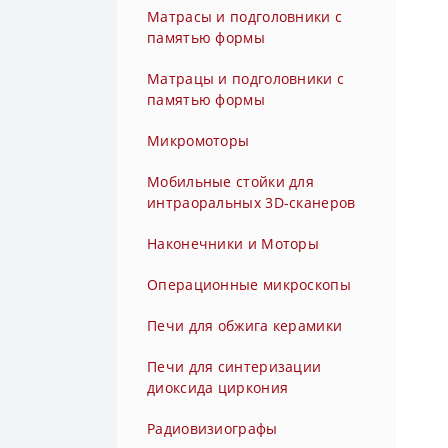
без света (без фиброоптики)
Матрасы и подголовники с
памятью формы
Турбинные наконечники с
быстросъемным переходником
Матрацы и подголовники с
с генератором света
памятью формы
Турбинные наконечники с
Микромоторы
быстросъемным переходником
Мобильные стойки для
с фиброоптикой
интраоральных 3D-сканеров
Турбинные наконечники с
Наконечники и Моторы
генератором света
Операционные микроскопы
Турбинные наконечники с
углом наклона головки 45
Печи для обжига керамики
градусов без света (без
фиброоптики)
Печи для синтеризации
диоксида циркония
Турбинные наконечники с
углом наклона головки 45
Радиовизиографы
градусов с генератором света